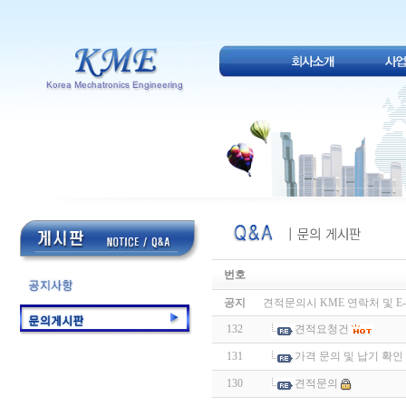
번호
공지
견적문의시 KME 연락처 및 E-
132
견적요청건
131
가격 문의 및 납기 확인
130
견적문의