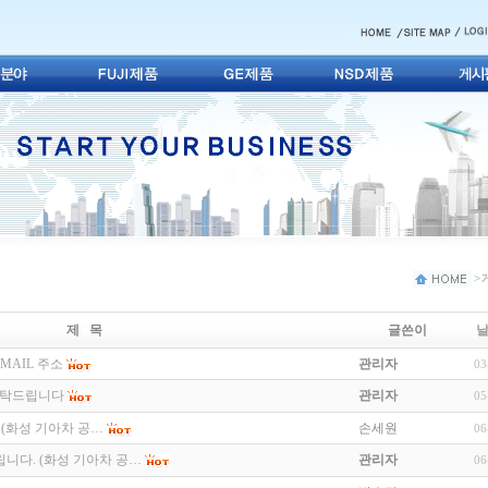
> 
제 목
글쓴이
MAIL 주소
관리자
03
 부탁드립니다
관리자
05
. (화성 기아차 공…
손세원
06
드립니다. (화성 기아차 공…
관리자
06