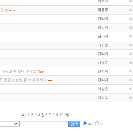
박수덕
06
뉴얼
탁용문
06
(1)
관리자
06
정상헌
06
관리자
06
배병문
06
관리자
06
배병문
06
 한글 매뉴얼 좀 보내 주세요
문병욱
07
LIMIT 한글 매뉴얼 좀 보내 주세요
관리자
07
이상훈
07
이화승
08
1
2
3
4
5
6
7
8
9
10
and
or