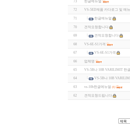
73
한글메뉴얼
72
VS-5ED제품 카다로그 및 메
71
한글메뉴얼
70
견적요청합니다
69
견적요청합니다
68
VS-6E-S1가격
67
VS-6E-S1가격
66
업체명
65
VS-5B나 10B VARILIMIT
64
VS-5B나 10B VARI
63
vs-10b한글메뉴얼
(1)
62
견적요청드립니다